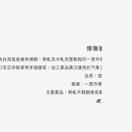
產品遍佈全球，除了滿足國內市場需求
，以更快的交期、更快的服務及更好的
鋼捲