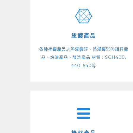
塗鍍產品
各種塗鍍產品之熱浸鍍鋅、熱浸鍍55%鋁鋅產
品、烤漆產品、酸洗產品 材質：SGH400,
440, 540等