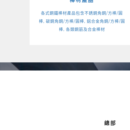
棒材產品
各式鋼鐵棒材產品包含不銹鋼角鋼/方棒/圓
棒, 碳鋼角鋼/方棒/圓棒, 鋁合金角鋼/方棒/圓
棒, 各類鋼筋及合金棒材
總部