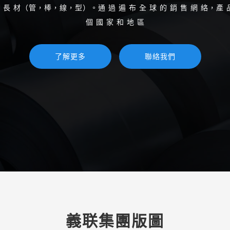
 材（管，棒，線，型）。通 過 遍 布 全 球 的 銷 售 網 絡，產 品 
個 國 家 和 地 區
了解更多
聯絡我們
義联集團版圖