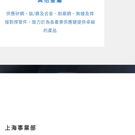
其他金屬
供應矽鋼、鈦/鎳及合金、耐磨鋼、無縫及焊
接對焊管件，致力於為各產業供應鏈提供卓越
的產品
上海事業部