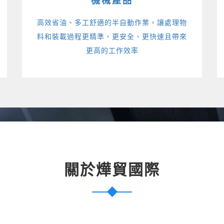
機械產品
高效省油、多工舒適的半自動作業，讓處理物
料和裝載過程更精準、更安全、更快速且帶來
更高的工作效率
關於燁貿國際