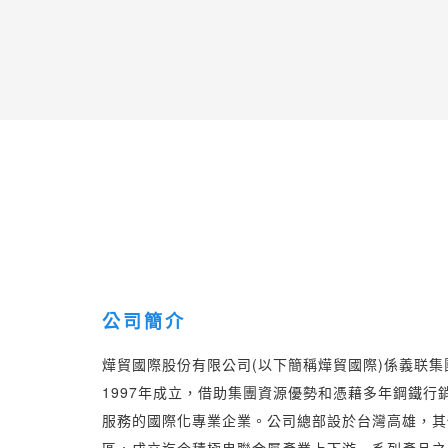
公司簡介
燁貿國際股份有限公司(以下簡稱燁貿國際)係義联
1997年成立，借助集團資源優勢和憑藉多年鋼鐵行
服務的國際化專業企業。公司總部設於台灣高雄，其