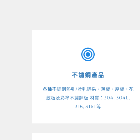
不鏽鋼產品
各種不鏽鋼熱軋/冷軋鋼捲、薄板、厚板、花
紋板及彩塗不鏽鋼板 材質：304, 304L,
316, 316L等